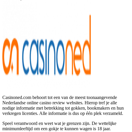
Casinoned.com behoort tot een van de meest toonaangevende
Nederlandse online casino review websites. Hierop tref je alle
nodige informatie met betrekking tot gokken, bookmakers en hun
verkregen licenties. Alle informatie is dus op één plek verzameld.
Speel verantwoord en weet wat je grenzen zijn. De wettelijke
minimumleeftijd om een gokje te kunnen wagen is 18 jaar.