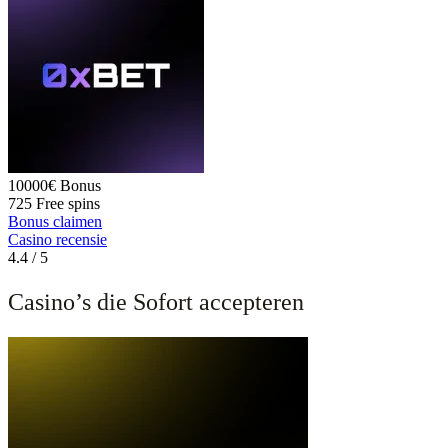
10000€
Bonus
725
Free spins
Bonus claimen
Casino recensie
4.4
/ 5
Casino’s die Sofort accepteren