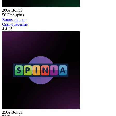
200€
Bonus
50
Free spins
Bonus claimen
Casino recensie
4.4
/ 5
250€
Bonus