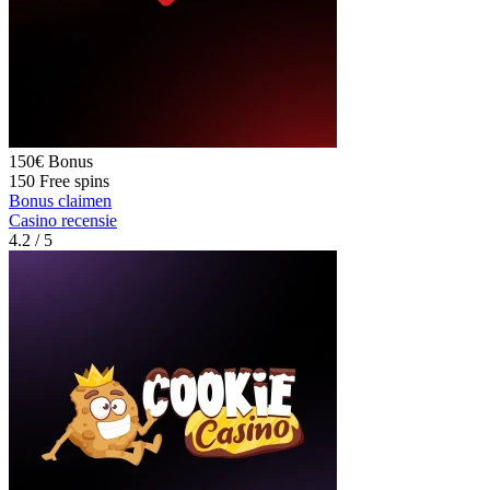
150€
Bonus
150
Free spins
Bonus claimen
Casino recensie
4.2
/ 5