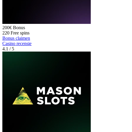
200€
Bonus
220
Free spins
Bonus claimen
Casino recensie
4.1
/ 5