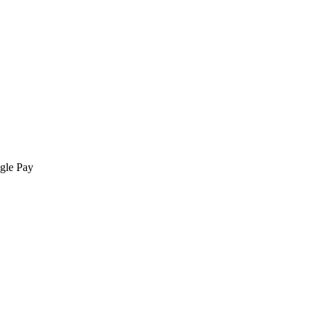
ogle Pay