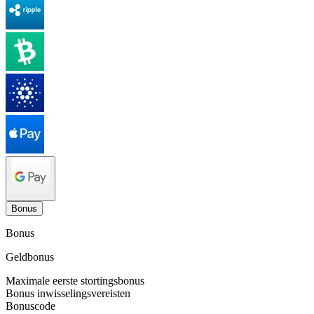
Bonus
Bonus
Geldbonus
Maximale eerste stortingsbonus
Bonus inwisselingsvereisten
Bonuscode