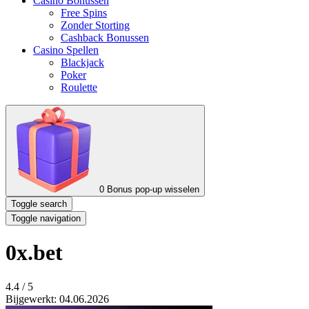
Casino Bonussen
Free Spins
Zonder Storting
Cashback Bonussen
Casino Spellen
Blackjack
Poker
Roulette
0
Bonus pop-up wisselen
Toggle search
Toggle navigation
0x.bet
4.4
/ 5
Bijgewerkt:
04.06.2026