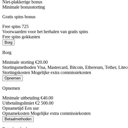
Niet-plakkerige bonus
Minimale bonusstorting
Gratis spins bonus
Free spins
725
Voorwaarden voor het herhalen van gratis spins
Free spins gokkasten
Borg
Borg
Minimale storting
€20.00
Stortingsmethoden
Visa, Mastercard, Bitcoin, Ethereum, Tether, Li
Stortingskosten
Mogelijke extra commissiekosten
Opnemen
Opnemen
Minimale uitbetaling
€40.00
Uitbetalingslimiet
€2 500.00
Opnametijd
Een uur
Opnamekosten
Mogelijke extra commissiekosten
Betaalmethoden