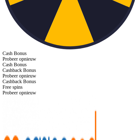
Cash Bonus
Probeer opnieuw
Cash Bonus
Cashback Bonus
Probeer opnieuw
Cashback Bonus
Free spins
Probeer opnieuw