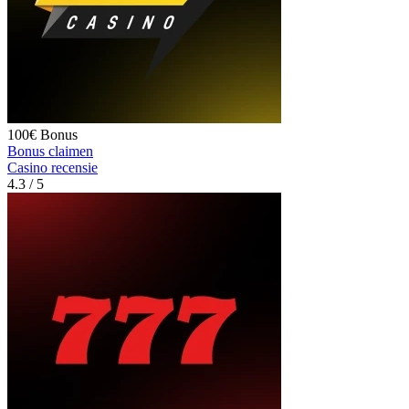
100€
Bonus
Bonus claimen
Casino recensie
4.3
/ 5