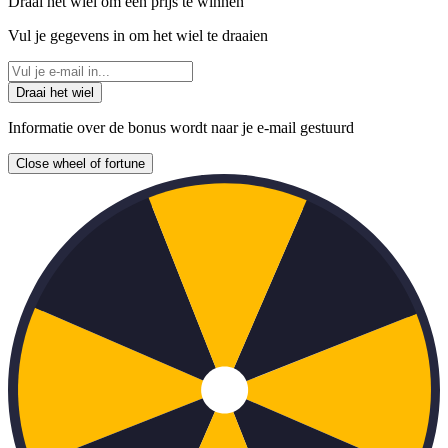
Draai het wiel om een prijs te winnen
Vul je gegevens in om het wiel te draaien
Draai het wiel
Informatie over de bonus wordt naar je e-mail gestuurd
Close wheel of fortune