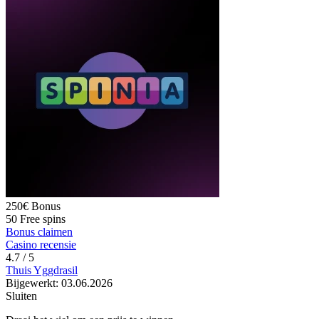
250€
Bonus
50
Free spins
Bonus claimen
Casino recensie
4.7
/ 5
Thuis
Yggdrasil
Bijgewerkt:
03.06.2026
Sluiten