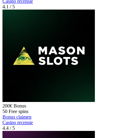
Casino recensie
4.1
/ 5
200€
Bonus
50
Free spins
Bonus claimen
Casino recensie
4.4
/ 5