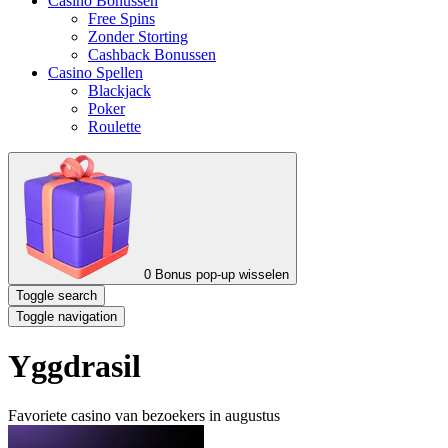
Casino Bonussen
Free Spins
Zonder Storting
Cashback Bonussen
Casino Spellen
Blackjack
Poker
Roulette
0
Bonus pop-up wisselen
Toggle search
Toggle navigation
Yggdrasil
Favoriete casino van bezoekers
in augustus