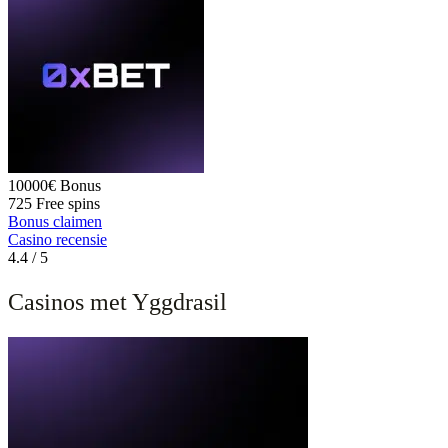
10000€
Bonus
725
Free spins
Bonus claimen
Casino recensie
4.4
/ 5
Casinos met Yggdrasil