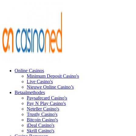
Online Casinos
Minimum Deposit Casino's
Live Casino's
Nieuwe Online Casino’s
Betaalmethodes
Paysafecard Casino's
Pay N Play Casino's
Neteller Casino's
Trustly Casino's
Bitcoin Casino's
iDeal Casino's
Skrill Casino's