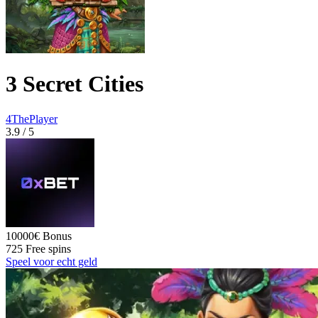
3 Secret Cities
4ThePlayer
3.9
/ 5
10000€
Bonus
725
Free spins
Speel voor echt geld