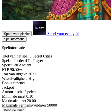
Speel voor echt geld
Speel voor plezier
Spelinformatie
Spelinformatie
Titel van het spel
3 Secret Cities
Spelaanbieder
4ThePlayer
Spelstijlen
Ancient
RTP
96.50%
Jaar van uitgave
2021
Wisselvalligheid
High
Bonus functies
Jackpot
Automatisch afspelen
Minimale inzet
0.10
Maximale inzet
20.00
Maximale vermenigvuldiger
50000
Beoordelingen