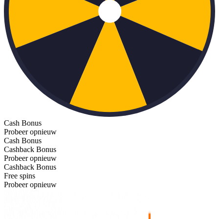
Cash Bonus
Probeer opnieuw
Cash Bonus
Cashback Bonus
Probeer opnieuw
Cashback Bonus
Free spins
Probeer opnieuw