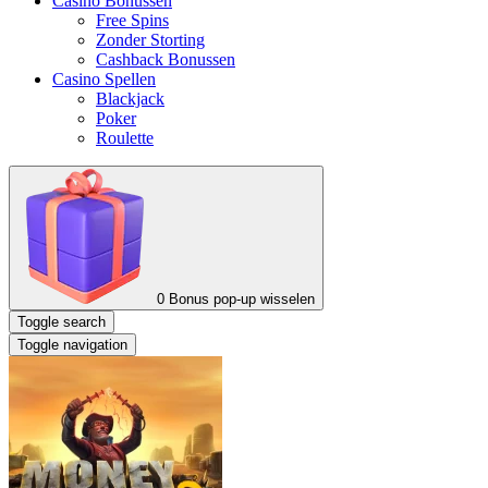
Casino Bonussen
Free Spins
Zonder Storting
Cashback Bonussen
Casino Spellen
Blackjack
Poker
Roulette
0
Bonus pop-up wisselen
Toggle search
Toggle navigation