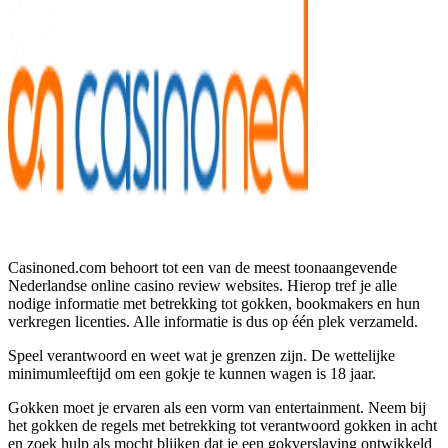
Casinoned.com behoort tot een van de meest toonaangevende
Nederlandse online casino review websites. Hierop tref je alle
nodige informatie met betrekking tot gokken, bookmakers en hun
verkregen licenties. Alle informatie is dus op één plek verzameld.
Speel verantwoord en weet wat je grenzen zijn. De wettelijke
minimumleeftijd om een gokje te kunnen wagen is 18 jaar.
Gokken moet je ervaren als een vorm van entertainment. Neem bij
het gokken de regels met betrekking tot verantwoord gokken in acht
en zoek hulp als mocht blijken dat je een gokverslaving ontwikkeld