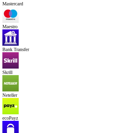
Mastercard
Maestro
Bank Transfer
Skrill
Neteller
ecoPayz