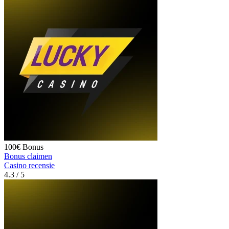
100€
Bonus
Bonus claimen
Casino recensie
4.3
/ 5