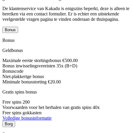
De klantenservice van Kakadu is enigszins beperkt, deze is alleen te
bereiken via een contact formulier. Er is echter een uitstekende
veelgestelde vragen pagina te vinden onderaan de thuispagina.
Bonus
Bonus
Geldbonus
Maximale eerste stortingsbonus
€500.00
Bonus inwisselingsvereisten
35x (B+D)
Bonuscode
Niet-plakkerige bonus
Minimale bonusstorting
€20.00
Gratis spins bonus
Free spins
200
Voorwaarden voor het herhalen van gratis spins
40x
Free spins gokkasten
Volledige bonusinformatie
Borg