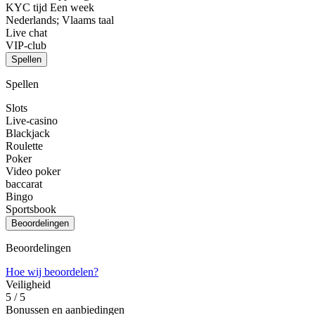
KYC tijd
Een week
Nederlands; Vlaams taal
Live chat
VIP-club
Spellen
Spellen
Slots
Live-casino
Blackjack
Roulette
Poker
Video poker
baccarat
Bingo
Sportsbook
Beoordelingen
Beoordelingen
Hoe wij beoordelen?
Veiligheid
5
/ 5
Bonussen en aanbiedingen