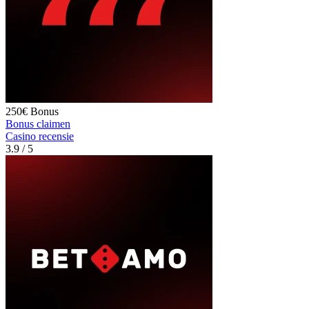
250€
Bonus
Bonus claimen
Casino recensie
3.9
/ 5