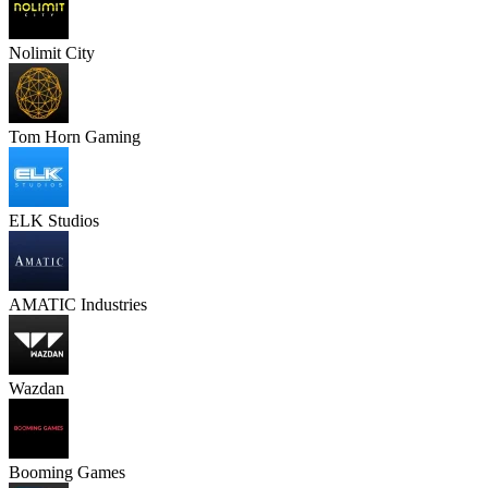
Nolimit City
Tom Horn Gaming
ELK Studios
AMATIC Industries
Wazdan
Booming Games