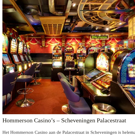
Hommerson Casino’s – Scheveningen Palacestraat
Het Hommerson Casino aan de Palacestraat in Scheveningen is helemaal 