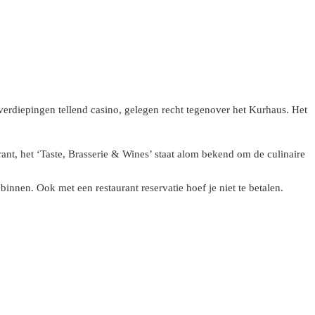
erdiepingen tellend casino, gelegen recht tegenover het Kurhaus. Het
ant, het ‘Taste, Brasserie & Wines’ staat alom bekend om de culinaire
innen. Ook met een restaurant reservatie hoef je niet te betalen.