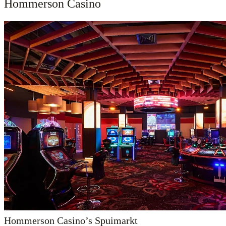
Hommerson Casino
Hommerson Casino’s Spuimarkt