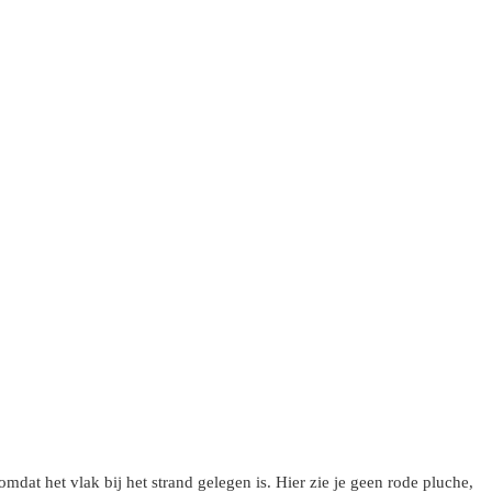
dat het vlak bij het strand gelegen is. Hier zie je geen rode pluche,