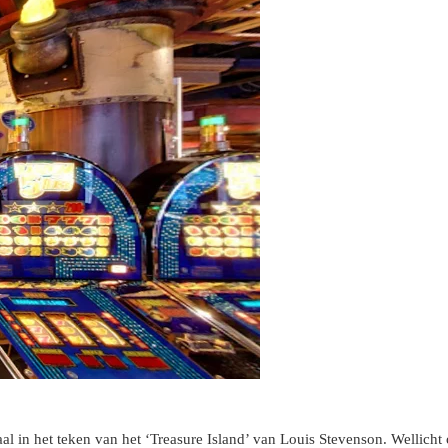
in het teken van het ‘Treasure Island’ van Louis Stevenson. Wellicht om