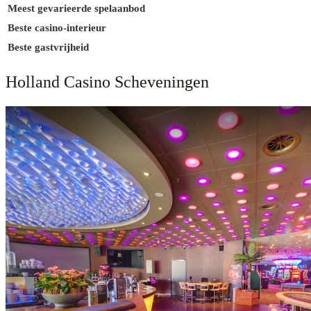
Meest gevarieerde spelaanbod
Beste casino-interieur
Beste gastvrijheid
Holland Casino Scheveningen