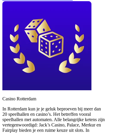
Casino Rotterdam
In Rotterdam kun je je geluk beproeven bij meer dan
20 speelhallen en casino’s. Het betreffen vooral
speelhallen met automaten. Alle belangrijke ketens zijn
vertegenwoordigd: Jack’s Casino, Palace, Merkur en
Fairplay bieden je een ruime keuze uit slots. In