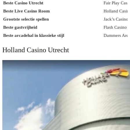
Beste Casino Utrecht
Fair Play Casi
Beste Live Casino Room
Holland Casin
Grootste selectie spellen
Jack’s Casino
Beste gastvrijheid
Flash Casino U
Beste arcadehal in klassieke stijl
Dammers Arc
Holland Casino Utrecht