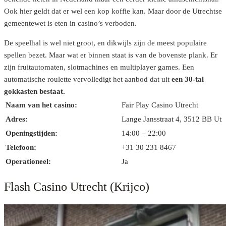
Ook hier geldt dat er wel een kop koffie kan. Maar door de Utrechtse
gemeentewet is eten in casino’s verboden.
De speelhal is wel niet groot, en dikwijls zijn de meest populaire
spellen bezet. Maar wat er binnen staat is van de bovenste plank. Er
zijn fruitautomaten, slotmachines en multiplayer games. Een
automatische roulette vervolledigt het aanbod dat uit
een 30-tal
gokkasten bestaat.
Naam van het casino:
Fair Play Casino Utrecht
Adres:
Lange Jansstraat 4, 3512 BB Utr
Openingstijden:
14:00 – 22:00
Telefoon:
+31 30 231 8467
Operationeel:
Ja
Flash Casino Utrecht (Krijco)