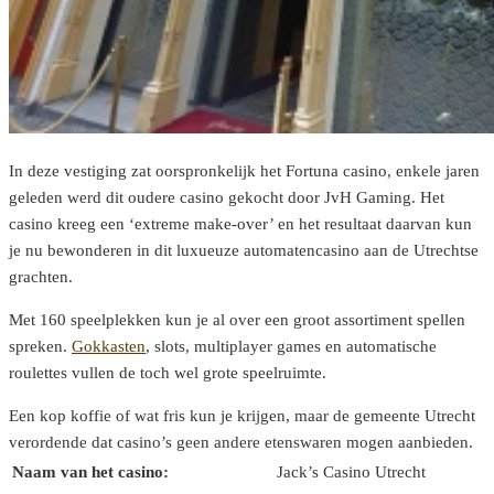
In deze vestiging zat oorspronkelijk het Fortuna casino, enkele jaren
geleden werd dit oudere casino gekocht door JvH Gaming. Het
casino kreeg een ‘extreme make-over’ en het resultaat daarvan kun
je nu bewonderen in dit luxueuze automatencasino aan de Utrechtse
grachten.
Met 160 speelplekken kun je al over een groot assortiment spellen
spreken.
Gokkasten
, slots, multiplayer games en automatische
roulettes vullen de toch wel grote speelruimte.
Een kop koffie of wat fris kun je krijgen, maar de gemeente Utrecht
verordende dat casino’s geen andere etenswaren mogen aanbieden.
Naam van het casino:
Jack’s Casino Utrecht