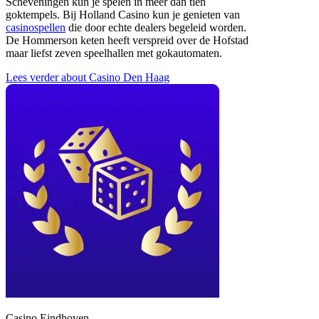
Scheveningen kun je spelen in meer dan tien
goktempels. Bij Holland Casino kun je genieten van
casinospellen
die door echte dealers begeleid worden.
De Hommerson keten heeft verspreid over de Hofstad
maar liefst zeven speelhallen met gokautomaten.
Lees verder
about Casino Den Haag
Casino Eindhoven