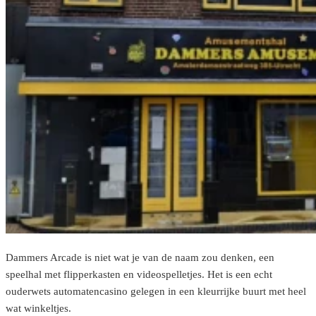
Dammers Arcade is niet wat je van de naam zou denken, een
speelhal met flipperkasten en videospelletjes. Het is een echt
ouderwets automatencasino gelegen in een kleurrijke buurt met heel
wat winkeltjes.