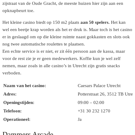
zijstraat van de Oude Gracht, de meeste huizen hier zijn aan een
opknapbeurt toe.
Het kleine casino biedt op 150 m2 plaats
aan 50 spelers.
Het kan
wel een beetje krap worden als het er druk is. Maar toch is het casino
er in geslaagd om op die kleine ruimte naast gokkasten en slots ook
nog twee automatische roulettes te plaatsen.
Een echte service is er niet, er zit één persoon aan de kassa, maar
voor de rest zie je er geen medewerkers. Koffie kun je wel zelf
nemen, maar zoals in alle casino’s in Utrecht zijn gratis snacks
verboden.
Naam van het casino:
Caesars Palace Utrecht
Adres:
Potterstraat 26, 3512 TB Utrec
Openingstijden:
09:00 – 02:00
Telefoon:
+31 30 232 1270
Operationeel:
Ja
Dammers Arcade