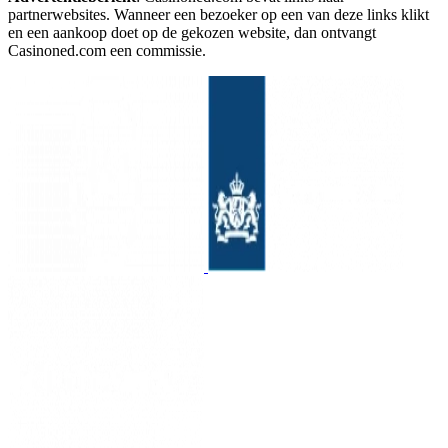
partnerwebsites. Wanneer een bezoeker op een van deze links klikt
en een aankoop doet op de gekozen website, dan ontvangt
Casinoned.com een ​​commissie.