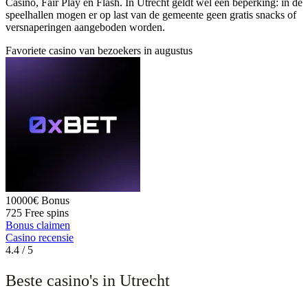
Casino, Fair Play en Flash. In Utrecht geldt wel een beperking: in de
speelhallen mogen er op last van de gemeente geen gratis snacks of
versnaperingen aangeboden worden.
Favoriete casino van bezoekers
in augustus
10000€
Bonus
725
Free spins
Bonus claimen
Casino recensie
4.4
/ 5
Beste casino's in Utrecht