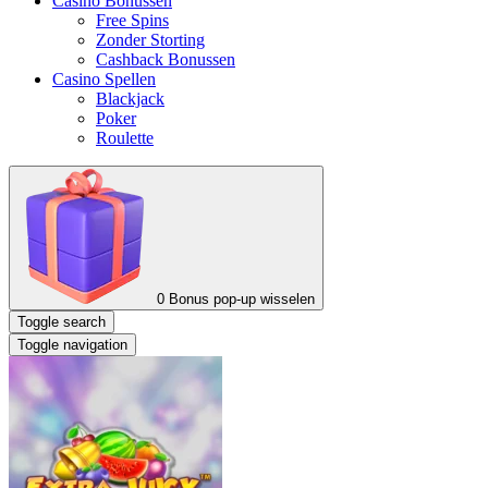
Casino Bonussen
Free Spins
Zonder Storting
Cashback Bonussen
Casino Spellen
Blackjack
Poker
Roulette
0
Bonus pop-up wisselen
Toggle search
Toggle navigation