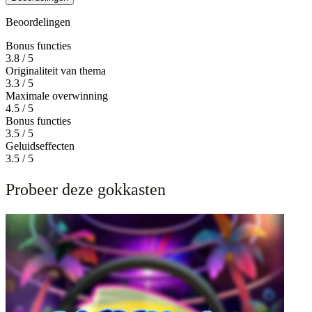
Beoordelingen
Bonus functies
3.8
/ 5
Originaliteit van thema
3.3
/ 5
Maximale overwinning
4.5
/ 5
Bonus functies
3.5
/ 5
Geluidseffecten
3.5
/ 5
Probeer deze gokkasten