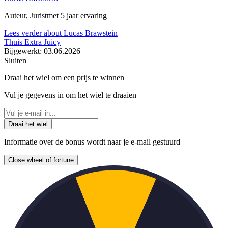
Auteur, Juristmet 5 jaar ervaring
Lees verder
about Lucas Brawstein
Thuis
Extra Juicy
Bijgewerkt:
03.06.2026
Sluiten
Draai het wiel om een prijs te winnen
Vul je gegevens in om het wiel te draaien
Draai het wiel
Informatie over de bonus wordt naar je e-mail gestuurd
Close wheel of fortune