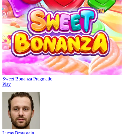
Sweet Bonanza
Pragmatic
Play
Lucas Brawstein