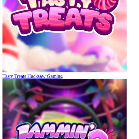
Tasty Treats
Hacksaw Gaming