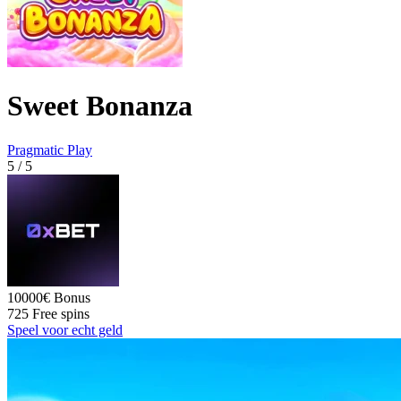
Sweet Bonanza
Pragmatic Play
5
/ 5
10000€
Bonus
725
Free spins
Speel voor echt geld