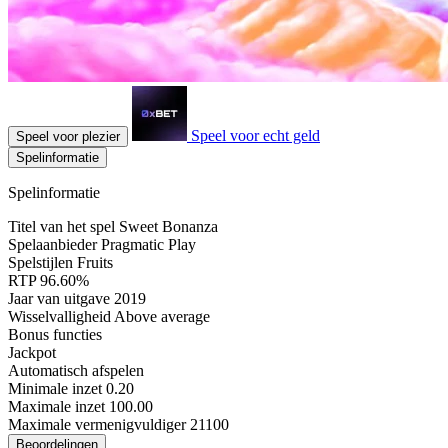
Speel voor echt geld
Speel voor plezier
Spelinformatie
Spelinformatie
Titel van het spel
Sweet Bonanza
Spelaanbieder
Pragmatic Play
Spelstijlen
Fruits
RTP
96.60%
Jaar van uitgave
2019
Wisselvalligheid
Above average
Bonus functies
Jackpot
Automatisch afspelen
Minimale inzet
0.20
Maximale inzet
100.00
Maximale vermenigvuldiger
21100
Beoordelingen